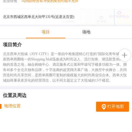
竞业排他
与内部经营有冲突的类别可能不允许
北京市西城区西单北大街甲131号(近君太百货)
项目
场地
项目简介
北京西单大悦城（JOY CITY）是一座由中粮集团精心打造的“国际化青年城”，这
座西单商圈唯一的Shopping Mall迅速成为时尚达人、流行先锋、潮流新贵休闲购
物的首选之地，融合购物中心、酒店服务式公寓和甲级写字楼多功能为一体。拥
有40多个全北京独有品牌，十字连廊的超宽阔天幕广场，大挑空中央舞台，共同
营造时尚共享空间，是西单商圈可复制的规模最大的时尚商业综合体。西单大悦
城始终秉承差异化的经营理念，以不同主题定义了大悦城的13个楼层。
位置及周边
地理位置
打开地图